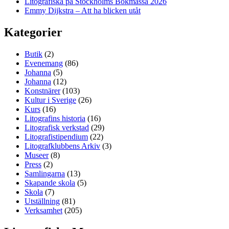
Litografiska på Stockholms Bokmässa 2026
Emmy Dijkstra – Att ha blicken utåt
Kategorier
Butik
(2)
Evenemang
(86)
Johanna
(5)
Johanna
(12)
Konstnärer
(103)
Kultur i Sverige
(26)
Kurs
(16)
Litografins historia
(16)
Litografisk verkstad
(29)
Litografistipendium
(22)
Litografklubbens Arkiv
(3)
Museer
(8)
Press
(2)
Samlingarna
(13)
Skapande skola
(5)
Skola
(7)
Utställning
(81)
Verksamhet
(205)