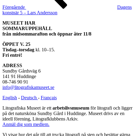
Föregående
Dagens
konstnär 5 – Lars Andersson
MUSEET HAR
SOMMARUPPEHÅLL
från midsommarafton och öppnar åter 11/8
ÖPPET V. 25
Tisdag–torsdag
kl. 10–15.
Fri entré!
ADRESS
Sundby Gårdsväg 6
141 91 Huddinge
08-746 90 91
info@litografiskamuseet.se
English
-
Deutsch
-
Français
Litografiska Museet är ett
arbetslivsmuseum
för litografi och ligger
på det natursköna Sundby Gård i Huddinge. Museet drivs av en
ideell förening, Litografklubbens Arkiv.
Anmäl dig som medlem.
Vi visar hur det går till att trycka litografi på sten och berättar gärna