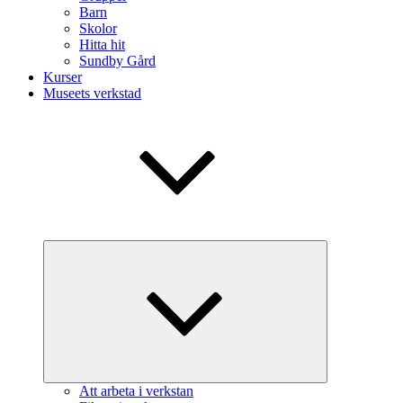
Barn
Skolor
Hitta hit
Sundby Gård
Kurser
Museets verkstad
Expandera
undermeny
Att arbeta i verkstan