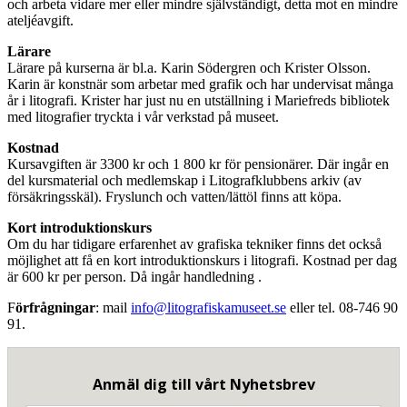
och arbeta vidare mer eller mindre självständigt, detta mot en mindre
ateljéavgift.
Lärare
Lärare på kurserna är bl.a. Karin Södergren och Krister Olsson.
Karin är konstnär som arbetar med grafik och har undervisat många
år i litografi. Krister har just nu en utställning i Mariefreds bibliotek
med litografier tryckta i vår verkstad på museet.
Kostnad
Kursavgiften är 3300 kr och 1 800 kr för pensionärer. Där ingår en
del kursmaterial och medlemskap i Litografklubbens arkiv (av
försäkringsskäl). Fryslunch och vatten/lättöl finns att köpa.
Kort introduktionskurs
Om du har tidigare erfarenhet av grafiska tekniker finns det också
möjlighet att få en kort introduktionskurs i litografi. Kostnad per dag
är 600 kr per person. Då ingår handledning .
F
örfrågningar
: mail
info@litografiskamuseet.se
eller tel. 08-746 90
91.