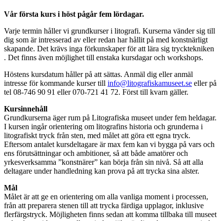
Vår första kurs i höst pågår fem lördagar.
Varje termin håller vi grundkurser i litografi. Kurserna vänder sig till
dig som är intresserad av eller redan har hållit på med konstnärligt
skapande. Det krävs inga förkunskaper för att lära sig trycktekniken
. Det finns även möjlighet till enstaka kursdagar och workshops.
Höstens kursdatum håller på att sättas. Anmäl dig eller anmäl
intresse för kommande kurser till
info@litografiskamuseet.se
eller på
tel 08-746 90 91 eller 070-721 41 72. Först till kvarn gäller.
Kursinnehåll
Grundkurserna äger rum på Litografiska museet under fem heldagar.
I kursen ingår orientering om litografins historia och grunderna i
litografiskt tryck från sten, med målet att göra ett egna tryck.
Eftersom antalet kursdeltagare är max fem kan vi bygga på vars och
ens förutsättningar och ambitioner, så att både amatörer och
yrkesverksamma ”konstnärer” kan börja från sin nivå. Så att alla
deltagare under handledning kan prova på att trycka sina alster.
Mål
Målet är att ge en orientering om alla vanliga moment i processen,
från att preparera stenen till att trycka färdiga upplagor, inklusive
flerfärgstryck. Möjligheten finns sedan att komma tillbaka till museet