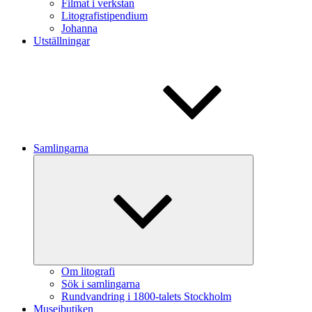
Filmat i verkstan
Litografistipendium
Johanna
Utställningar
Samlingarna
Expandera
undermeny
Om litografi
Sök i samlingarna
Rundvandring i 1800-talets Stockholm
Museibutiken