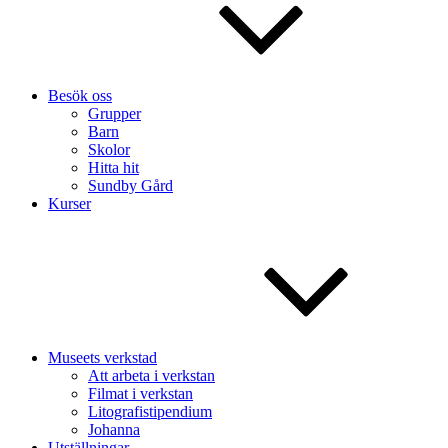
Besök oss
Grupper
Barn
Skolor
Hitta hit
Sundby Gård
Kurser
Museets verkstad
Att arbeta i verkstan
Filmat i verkstan
Litografistipendium
Johanna
Utställningar