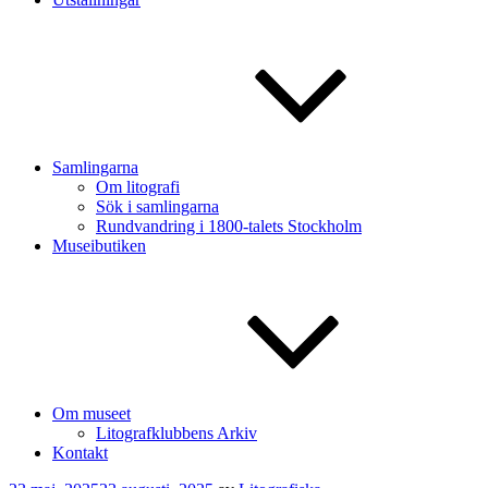
Samlingarna
Om litografi
Sök i samlingarna
Rundvandring i 1800-talets Stockholm
Museibutiken
Om museet
Litografklubbens Arkiv
Kontakt