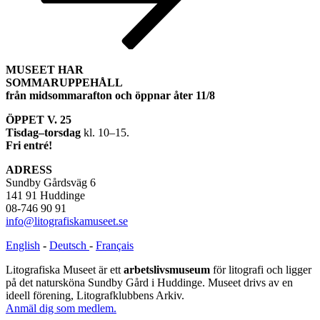
MUSEET HAR
SOMMARUPPEHÅLL
från midsommarafton och öppnar åter 11/8
ÖPPET V. 25
Tisdag–torsdag
kl. 10–15.
Fri entré!
ADRESS
Sundby Gårdsväg 6
141 91 Huddinge
08-746 90 91
info@litografiskamuseet.se
English
-
Deutsch
-
Français
Litografiska Museet är ett
arbetslivsmuseum
för litografi och ligger
på det natursköna Sundby Gård i Huddinge. Museet drivs av en
ideell förening, Litografklubbens Arkiv.
Anmäl dig som medlem.