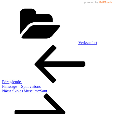
Kategorier
Verksamhet
Inläggsnavigering
Föregående
inlägg
Föregående
Finissage – Split visions
Nästa
Nästa
Skola+Museum=Sant
inlägg