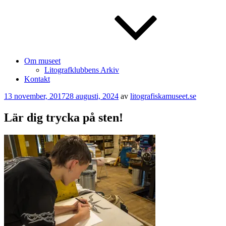
Om museet
Litografklubbens Arkiv
Kontakt
Publicerat
13 november, 2017
28 augusti, 2024
av
litografiskamuseet.se
Lär dig trycka på sten!