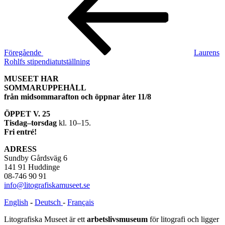
Föregående
Laurens
Rohlfs stipendiatutställning
MUSEET HAR
SOMMARUPPEHÅLL
från midsommarafton och öppnar åter 11/8
ÖPPET V. 25
Tisdag–torsdag
kl. 10–15.
Fri entré!
ADRESS
Sundby Gårdsväg 6
141 91 Huddinge
08-746 90 91
info@litografiskamuseet.se
English
-
Deutsch
-
Français
Litografiska Museet är ett
arbetslivsmuseum
för litografi och ligger