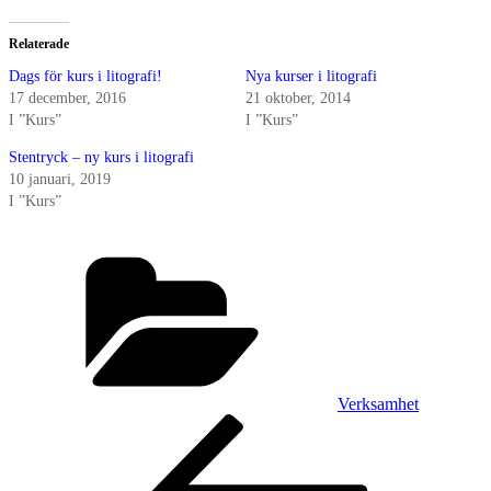
Relaterade
Dags för kurs i litografi!
Nya kurser i litografi
17 december, 2016
21 oktober, 2014
I ”Kurs”
I ”Kurs”
Stentryck – ny kurs i litografi
10 januari, 2019
I ”Kurs”
Kategorier
Verksamhet
Inläggsnavigering
Föregående
inlägg