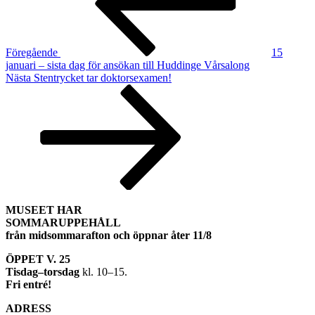
Föregående
15
januari – sista dag för ansökan till Huddinge Vårsalong
Nästa
Nästa
Stentrycket tar doktorsexamen!
inlägg
MUSEET HAR
SOMMARUPPEHÅLL
från midsommarafton och öppnar åter 11/8
ÖPPET V. 25
Tisdag–torsdag
kl. 10–15.
Fri entré!
ADRESS