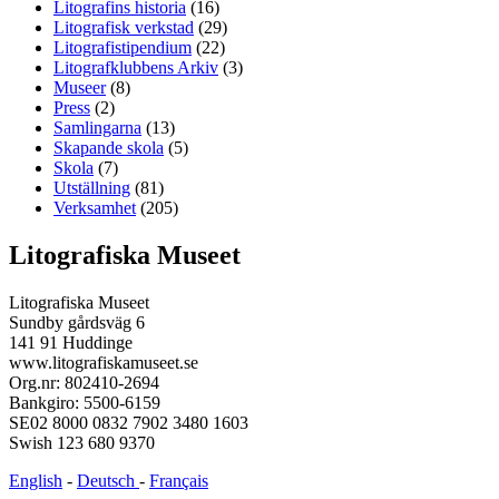
Litografins historia
(16)
Litografisk verkstad
(29)
Litografistipendium
(22)
Litografklubbens Arkiv
(3)
Museer
(8)
Press
(2)
Samlingarna
(13)
Skapande skola
(5)
Skola
(7)
Utställning
(81)
Verksamhet
(205)
Litografiska Museet
Litografiska Museet
Sundby gårdsväg 6
141 91 Huddinge
www.litografiskamuseet.se
Org.nr: 802410-2694
Bankgiro: 5500-6159
SE02 8000 0832 7902 3480 1603
Swish 123 680 9370
English
-
Deutsch
-
Français