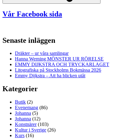
Vår Facebook sida
Senaste inläggen
Dräkter – ur våra samlingar
Hanna Werning MÖNSTER UR RÖRELSE
EMMY DIJKSTRA OCH TRYCKARLAGET
Litografiska på Stockholms Bokmässa 2026
Emmy Dijkstra – Att ha blicken utåt
Kategorier
Butik
(2)
Evenemang
(86)
Johanna
(5)
Johanna
(12)
Konstnärer
(103)
Kultur i Sverige
(26)
Kurs
(16)