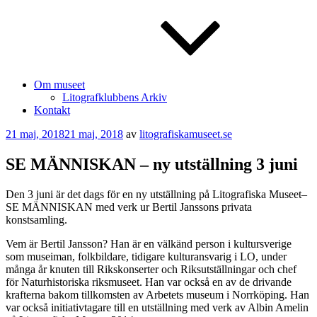
Om museet
Litografklubbens Arkiv
Kontakt
Publicerat
21 maj, 2018
21 maj, 2018
av
litografiskamuseet.se
SE MÄNNISKAN – ny utställning 3 juni
Den 3 juni är det dags för en ny utställning på Litografiska Museet–
SE MÄNNISKAN med verk ur Bertil Janssons privata
konstsamling.
Vem är Bertil Jansson? Han är en välkänd person i kultursverige
som museiman, folkbildare, tidigare kulturansvarig i LO, under
många år knuten till Rikskonserter och Riksutställningar och chef
för Naturhistoriska riksmuseet. Han var också en av de drivande
krafterna bakom tillkomsten av Arbetets museum i Norrköping. Han
var också initiativtagare till en utställning med verk av Albin Amelin