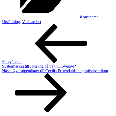
Konstnärer
,
Utställning
,
Verksamhet
Inläggsnavigering
Föregående
inlägg
Föregående
Systermaskin till Johanna på väg till Sverige?
Nästa
Nästa
Nya stipendiater till Cecilia Frisendahls litografistipendium
inlägg