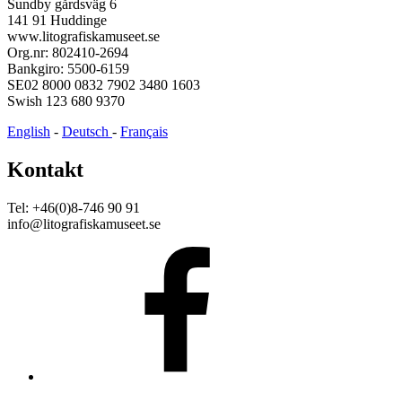
Sundby gårdsväg 6
141 91 Huddinge
www.litografiskamuseet.se
Org.nr: 802410-2694
Bankgiro: 5500-6159
SE02 8000 0832 7902 3480 1603
Swish 123 680 9370
English
-
Deutsch
-
Français
Kontakt
Tel: +46(0)8-746 90 91
info@litografiskamuseet.se
Facebook