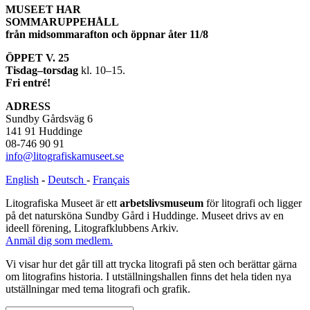
MUSEET HAR
SOMMARUPPEHÅLL
från midsommarafton och öppnar åter 11/8
ÖPPET V. 25
Tisdag–torsdag
kl. 10–15.
Fri entré!
ADRESS
Sundby Gårdsväg 6
141 91 Huddinge
08-746 90 91
info@litografiskamuseet.se
English
-
Deutsch
-
Français
Litografiska Museet är ett
arbetslivsmuseum
för litografi och ligger
på det natursköna Sundby Gård i Huddinge. Museet drivs av en
ideell förening, Litografklubbens Arkiv.
Anmäl dig som medlem.
Vi visar hur det går till att trycka litografi på sten och berättar gärna
om litografins historia. I utställningshallen finns det hela tiden nya
utställningar med tema litografi och grafik.