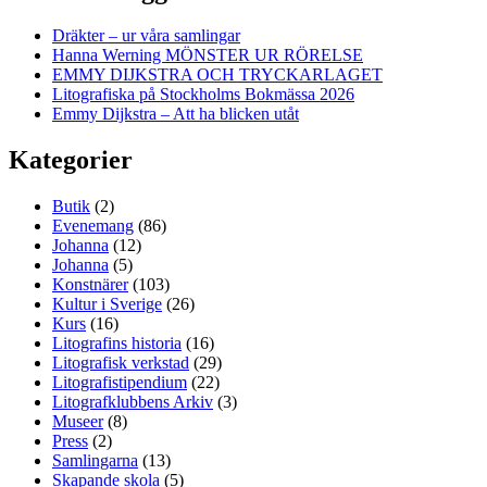
Dräkter – ur våra samlingar
Hanna Werning MÖNSTER UR RÖRELSE
EMMY DIJKSTRA OCH TRYCKARLAGET
Litografiska på Stockholms Bokmässa 2026
Emmy Dijkstra – Att ha blicken utåt
Kategorier
Butik
(2)
Evenemang
(86)
Johanna
(12)
Johanna
(5)
Konstnärer
(103)
Kultur i Sverige
(26)
Kurs
(16)
Litografins historia
(16)
Litografisk verkstad
(29)
Litografistipendium
(22)
Litografklubbens Arkiv
(3)
Museer
(8)
Press
(2)
Samlingarna
(13)
Skapande skola
(5)