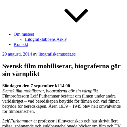
Om museet
Litografklubbens Arkiv
Kontakt
Publicerat
20 augusti, 2014
av
litografiskamuseet.se
Svensk film mobiliserar, biograferna gör
sin värnplikt
Söndagen den 7 september kl 14.00
Svensk film mobiliserar, biograferna gör sin värnplikt
Filmprofessorn Leif Furhammar berättar om filmen under andra
världskriget – vad beredskapen betydde för filmen och vad filmen
betydde för beredskapen. Åren 1939 – 1945 blev helt omvälvande
för filmbranschen.
Leif Furhammar
är professor i filmvetenskap och har skrivit flera
roliga, spännande och guldbaggebelönade böcker om film och TV.