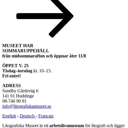
MUSEET HAR
SOMMARUPPEHÅLL
från midsommarafton och öppnar åter 11/8
ÖPPET V. 25
Tisdag–torsdag
kl. 10–15.
Fri entré!
ADRESS
Sundby Gårdsväg 6
141 91 Huddinge
08-746 90 91
info@litografiskamuseet.se
English
-
Deutsch
-
Français
Litografiska Museet är ett
arbetslivsmuseum
för litografi och ligger