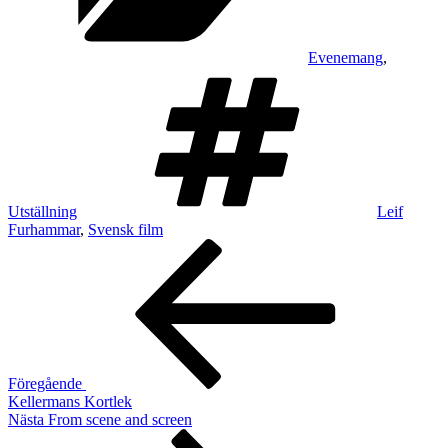
Evenemang
,
Taggar
Utställning
Leif
Furhammar
,
Svensk film
Inläggsnavigering
Föregående
inlägg
Föregående
Kellermans Kortlek
Nästa
Nästa
From scene and screen
inlägg