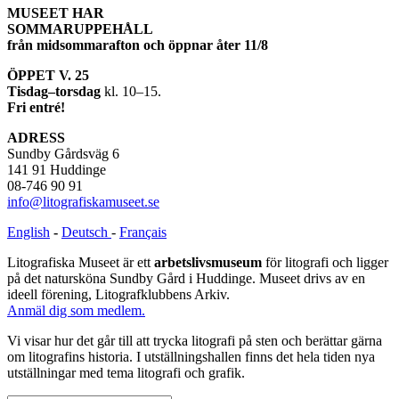
MUSEET HAR
and
SOMMARUPPEHÅLL
screen”
från midsommarafton och öppnar åter 11/8
ÖPPET V. 25
Tisdag–torsdag
kl. 10–15.
Fri entré!
ADRESS
Sundby Gårdsväg 6
141 91 Huddinge
08-746 90 91
info@litografiskamuseet.se
English
-
Deutsch
-
Français
Litografiska Museet är ett
arbetslivsmuseum
för litografi och ligger
på det natursköna Sundby Gård i Huddinge. Museet drivs av en
ideell förening, Litografklubbens Arkiv.
Anmäl dig som medlem.
Vi visar hur det går till att trycka litografi på sten och berättar gärna
om litografins historia. I utställningshallen finns det hela tiden nya
utställningar med tema litografi och grafik.