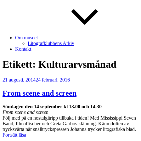
Om museet
Litografklubbens Arkiv
Kontakt
Etikett:
Kulturarvsmånad
Publicerat
21 augusti, 2014
24 februari, 2016
From scene and screen
Söndagen den 14 september kl 13.00 och 14.30
From scene and screen
Följ med på en nostalgitripp tillbaka i tiden! Med Mississippi Seven
Band, filmaffischer och Greta Garbos klänning. Känn doften av
trycksvärta när snälltryckspressen Johanna trycker litografiska blad.
”From
Fortsätt läsa
scene