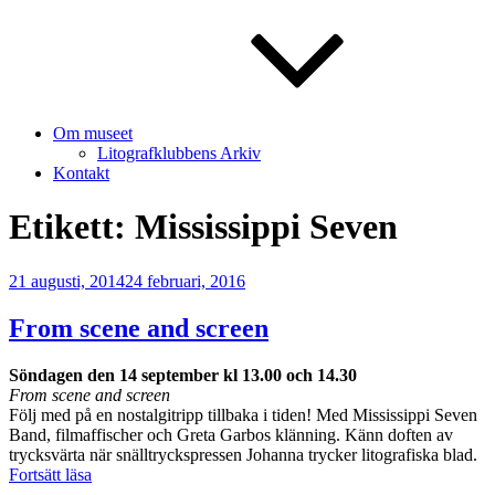
Om museet
Litografklubbens Arkiv
Kontakt
Etikett:
Mississippi Seven
Publicerat
21 augusti, 2014
24 februari, 2016
From scene and screen
Söndagen den 14 september kl 13.00 och 14.30
From scene and screen
Följ med på en nostalgitripp tillbaka i tiden! Med Mississippi Seven
Band, filmaffischer och Greta Garbos klänning. Känn doften av
trycksvärta när snälltryckspressen Johanna trycker litografiska blad.
”From
Fortsätt läsa
scene