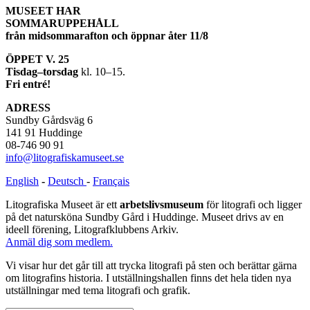
MUSEET HAR
and
SOMMARUPPEHÅLL
screen”
från midsommarafton och öppnar åter 11/8
ÖPPET V. 25
Tisdag–torsdag
kl. 10–15.
Fri entré!
ADRESS
Sundby Gårdsväg 6
141 91 Huddinge
08-746 90 91
info@litografiskamuseet.se
English
-
Deutsch
-
Français
Litografiska Museet är ett
arbetslivsmuseum
för litografi och ligger
på det natursköna Sundby Gård i Huddinge. Museet drivs av en
ideell förening, Litografklubbens Arkiv.
Anmäl dig som medlem.
Vi visar hur det går till att trycka litografi på sten och berättar gärna
om litografins historia. I utställningshallen finns det hela tiden nya
utställningar med tema litografi och grafik.