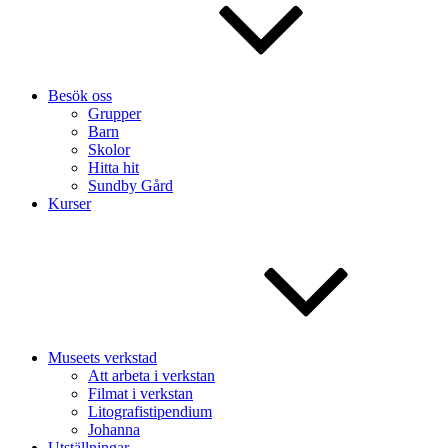
Besök oss
Grupper
Barn
Skolor
Hitta hit
Sundby Gård
Kurser
Museets verkstad
Att arbeta i verkstan
Filmat i verkstan
Litografistipendium
Johanna
Utställningar