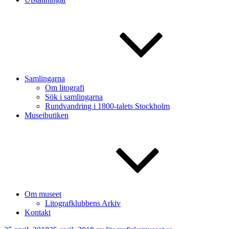
Samlingarna
Om litografi
Sök i samlingarna
Rundvandring i 1800-talets Stockholm
Museibutiken
Om museet
Litografklubbens Arkiv
Kontakt