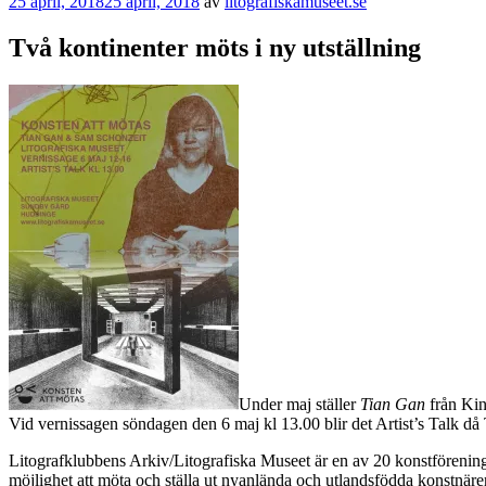
Publicerat
25 april, 2018
25 april, 2018
av
litografiskamuseet.se
Två kontinenter möts i ny utställning
Under maj ställer
Tian Gan
från Ki
Vid vernissagen söndagen den 6 maj kl 13.00 blir det Artist’s Talk då
Litografklubbens Arkiv/Litografiska Museet är en av 20 konstförening
möjlighet att möta och ställa ut nyanlända och utlandsfödda konstnärer