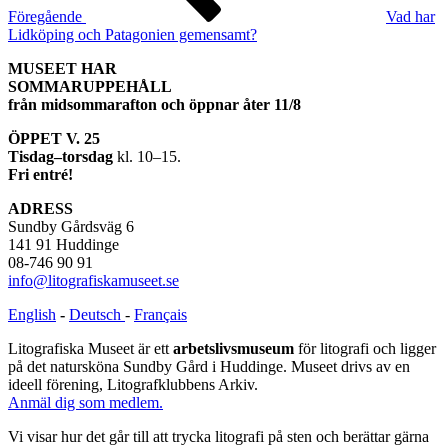
Föregående
Vad har
Lidköping och Patagonien gemensamt?
MUSEET HAR
SOMMARUPPEHÅLL
från midsommarafton och öppnar åter 11/8
ÖPPET V. 25
Tisdag–torsdag
kl. 10–15.
Fri entré!
ADRESS
Sundby Gårdsväg 6
141 91 Huddinge
08-746 90 91
info@litografiskamuseet.se
English
-
Deutsch
-
Français
Litografiska Museet är ett
arbetslivsmuseum
för litografi och ligger
på det natursköna Sundby Gård i Huddinge. Museet drivs av en
ideell förening, Litografklubbens Arkiv.
Anmäl dig som medlem.
Vi visar hur det går till att trycka litografi på sten och berättar gärna