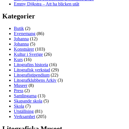
Emmy Dijkstra – Att ha blicken utåt
Kategorier
Butik
(2)
Evenemang
(86)
Johanna
(12)
Johanna
(5)
Konstnärer
(103)
Kultur i Sverige
(26)
Kurs
(16)
Litografins historia
(16)
Litografisk verkstad
(29)
Litografistipendium
(22)
Litografklubbens Arkiv
(3)
Museer
(8)
Press
(2)
Samlingarna
(13)
Skapande skola
(5)
Skola
(7)
Utställning
(81)
Verksamhet
(205)
Litografiska Museet