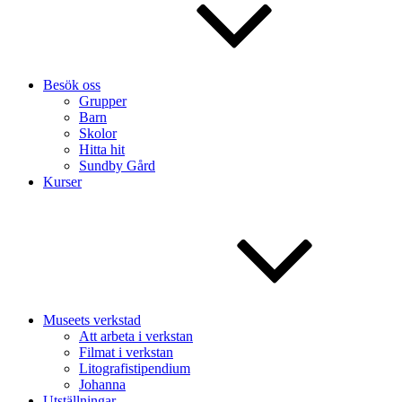
Besök oss
Grupper
Barn
Skolor
Hitta hit
Sundby Gård
Kurser
Museets verkstad
Att arbeta i verkstan
Filmat i verkstan
Litografistipendium
Johanna
Utställningar