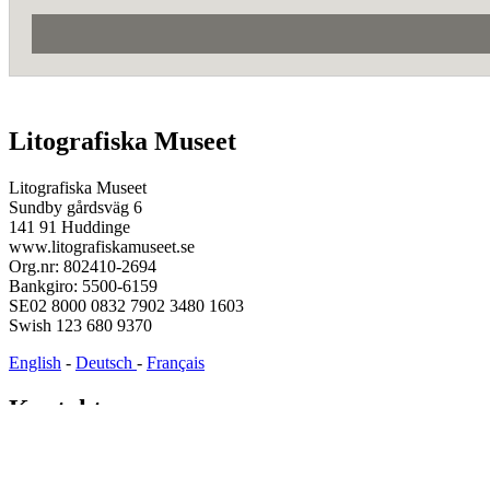
Litografiska Museet
Litografiska Museet
Sundby gårdsväg 6
141 91 Huddinge
www.litografiskamuseet.se
Org.nr: 802410-2694
Bankgiro: 5500-6159
SE02 8000 0832 7902 3480 1603
Swish 123 680 9370
English
-
Deutsch
-
Français
Kontakt
Tel: +46(0)8-746 90 91
info@litografiskamuseet.se