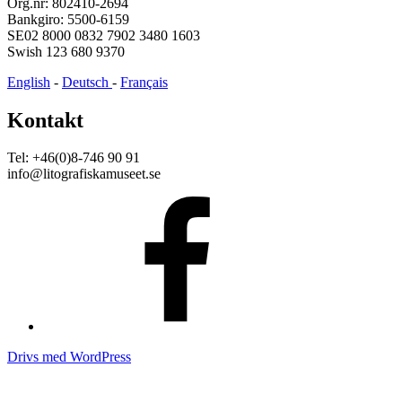
Org.nr: 802410-2694
Bankgiro: 5500-6159
SE02 8000 0832 7902 3480 1603
Swish 123 680 9370
English
-
Deutsch
-
Français
Kontakt
Tel: +46(0)8-746 90 91
info@litografiskamuseet.se
Facebook
Drivs med WordPress