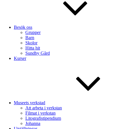
Besök oss
Grupper
Barn
Skolor
Hitta hit
Sundby Gård
Kurser
Museets verkstad
Att arbeta i verkstan
Filmat i verkstan
Litografistipendium
Johanna
Utställningar