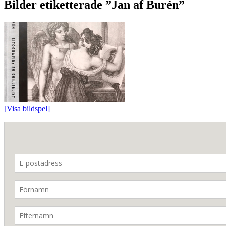
Bilder etiketterade ”Jan af Burén”
[Visa bildspel]