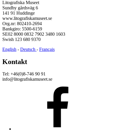
Litografiska Museet
Sundby gårdsväg 6
141 91 Huddinge
www.litografiskamuseet.se
Org.nr: 802410-2694
Bankgiro: 5500-6159
SE02 8000 0832 7902 3480 1603
Swish 123 680 9370
English
-
Deutsch
-
Français
Kontakt
Tel: +46(0)8-746 90 91
info@litografiskamuseet.se
Facebook