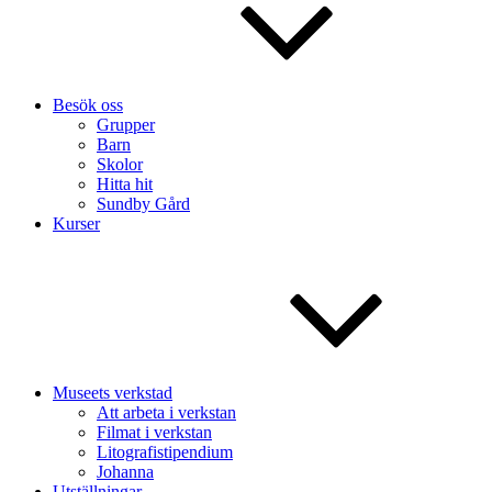
Besök oss
Grupper
Barn
Skolor
Hitta hit
Sundby Gård
Kurser
Museets verkstad
Att arbeta i verkstan
Filmat i verkstan
Litografistipendium
Johanna
Utställningar