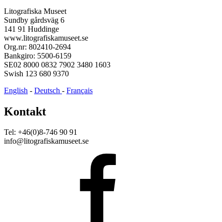
Litografiska Museet
Sundby gårdsväg 6
141 91 Huddinge
www.litografiskamuseet.se
Org.nr: 802410-2694
Bankgiro: 5500-6159
SE02 8000 0832 7902 3480 1603
Swish 123 680 9370
English
-
Deutsch
-
Français
Kontakt
Tel: +46(0)8-746 90 91
info@litografiskamuseet.se
Facebook