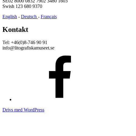
SE02 8000 0832 7902 3480 1603
Swish 123 680 9370
English
-
Deutsch
-
Français
Kontakt
Tel: +46(0)8-746 90 91
info@litografiskamuseet.se
Facebook
Drivs med WordPress