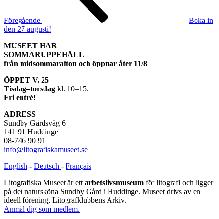
Föregående
Boka in
den 27 augusti!
MUSEET HAR
SOMMARUPPEHÅLL
från midsommarafton och öppnar åter 11/8
ÖPPET V. 25
Tisdag–torsdag
kl. 10–15.
Fri entré!
ADRESS
Sundby Gårdsväg 6
141 91 Huddinge
08-746 90 91
info@litografiskamuseet.se
English
-
Deutsch
-
Français
Litografiska Museet är ett
arbetslivsmuseum
för litografi och ligger
på det natursköna Sundby Gård i Huddinge. Museet drivs av en
ideell förening, Litografklubbens Arkiv.
Anmäl dig som medlem.