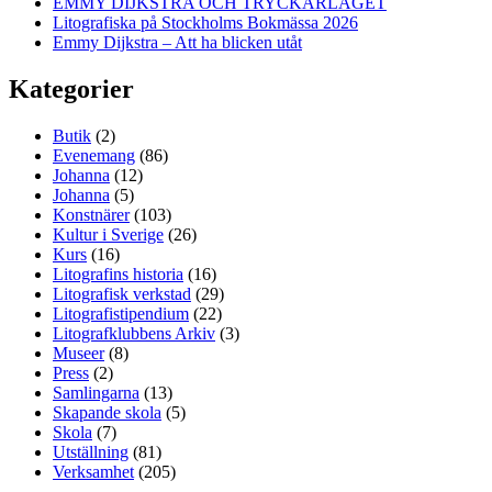
EMMY DIJKSTRA OCH TRYCKARLAGET
Litografiska på Stockholms Bokmässa 2026
Emmy Dijkstra – Att ha blicken utåt
Kategorier
Butik
(2)
Evenemang
(86)
Johanna
(12)
Johanna
(5)
Konstnärer
(103)
Kultur i Sverige
(26)
Kurs
(16)
Litografins historia
(16)
Litografisk verkstad
(29)
Litografistipendium
(22)
Litografklubbens Arkiv
(3)
Museer
(8)
Press
(2)
Samlingarna
(13)
Skapande skola
(5)
Skola
(7)
Utställning
(81)
Verksamhet
(205)