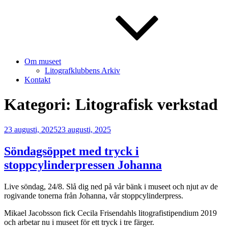
Om museet
Litografklubbens Arkiv
Kontakt
Kategori:
Litografisk verkstad
Publicerat
23 augusti, 2025
23 augusti, 2025
Söndagsöppet med tryck i
stoppcylinderpressen Johanna
Live söndag, 24/8. Slå dig ned på vår bänk i museet och njut av de
rogivande tonerna från Johanna, vår stoppcylinderpress.
Mikael Jacobsson fick Cecila Frisendahls litografistipendium 2019
och arbetar nu i museet för ett tryck i tre färger.