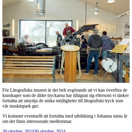
För Litografiska museet är det helt avgörande att vi kan överföra de
kunskaper som de äldre tryckarna har tillägnat sig eftersom vi tänker
fortsätta att utnyttja de unika möjligheter till litografiskt tryck som
vår maskinpark ger.
Vi kommer eventuellt att fortsätta med utbildning i Johanna nästa år
om det finns intresserade medlemmar.
Publicerat
30 oktober, 2024
30 oktober, 2024