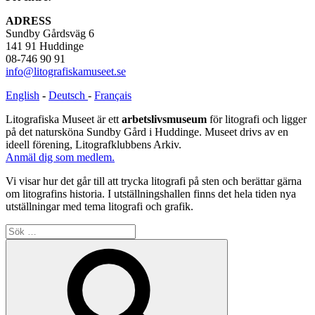
ADRESS
Sundby Gårdsväg 6
141 91 Huddinge
08-746 90 91
info@litografiskamuseet.se
English
-
Deutsch
-
Français
Litografiska Museet är ett
arbetslivsmuseum
för litografi och ligger
på det natursköna Sundby Gård i Huddinge. Museet drivs av en
ideell förening, Litografklubbens Arkiv.
Anmäl dig som medlem.
Vi visar hur det går till att trycka litografi på sten och berättar gärna
om litografins historia. I utställningshallen finns det hela tiden nya
utställningar med tema litografi och grafik.
Sök
efter:
Sök