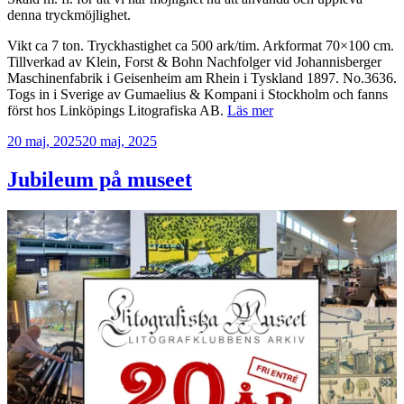
denna tryckmöjlighet.
Vikt ca 7 ton. Tryckhastighet ca 500 ark/tim. Arkformat 70×100 cm.
Tillverkad av Klein, Forst & Bohn Nachfolger vid Johannisberger
Maschinenfabrik i Geisenheim am Rhein i Tyskland 1897. No.3636.
Togs in i Sverige av Gumaelius & Kompani i Stockholm och fanns
först hos Linköpings Litografiska AB.
Läs mer
Publicerat
20 maj, 2025
20 maj, 2025
Jubileum på museet