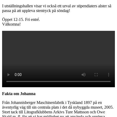
I utställningshallen visar vi också ett urval av stipendiaters alster så
passa på att uppleva stentryck på söndag!
Öppet 12-15. Fri entré.
Välkomna!
Fakta om Johanna
Från Johannisberger Maschinenfabrik i Tyskland 1897 på en
äventyrlig väg till sin centrala plats i det då nybyggda museet, 2005.
Stort tack till Litografklubbens Arkivs Ture Mattsson och Owe
Skald m. fl. för att vi har möjlighet nu att använda och uppleva