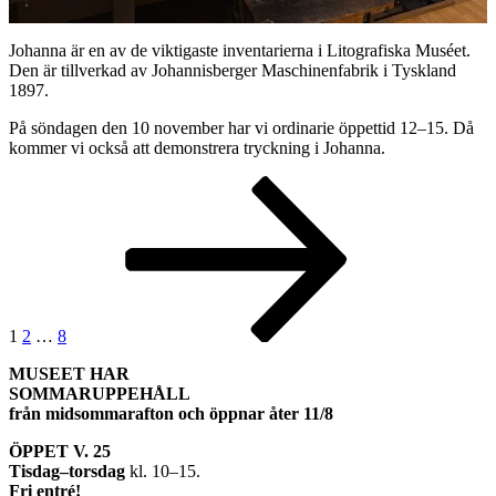
Johanna är en av de viktigaste inventarierna i Litografiska Muséet.
Den är tillverkad av Johannisberger Maschinenfabrik i Tyskland
1897.
På söndagen den 10 november har vi ordinarie öppettid 12–15. Då
kommer vi också att demonstrera tryckning i Johanna.
Inläggsnavigering
Sida
Sida
Sida
Nästa
sida
1
2
…
8
MUSEET HAR
SOMMARUPPEHÅLL
från midsommarafton och öppnar åter 11/8
ÖPPET V. 25
Tisdag–torsdag
kl. 10–15.
Fri entré!