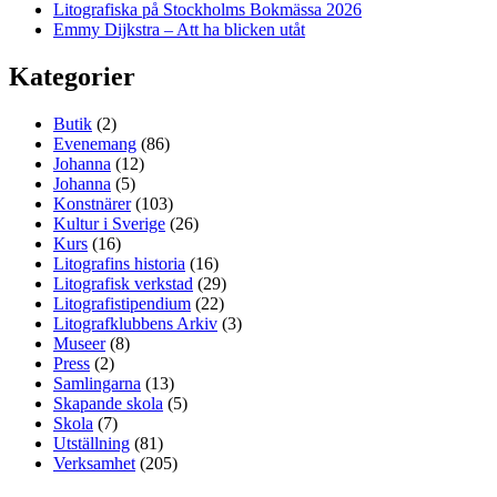
Litografiska på Stockholms Bokmässa 2026
Emmy Dijkstra – Att ha blicken utåt
Kategorier
Butik
(2)
Evenemang
(86)
Johanna
(12)
Johanna
(5)
Konstnärer
(103)
Kultur i Sverige
(26)
Kurs
(16)
Litografins historia
(16)
Litografisk verkstad
(29)
Litografistipendium
(22)
Litografklubbens Arkiv
(3)
Museer
(8)
Press
(2)
Samlingarna
(13)
Skapande skola
(5)
Skola
(7)
Utställning
(81)
Verksamhet
(205)