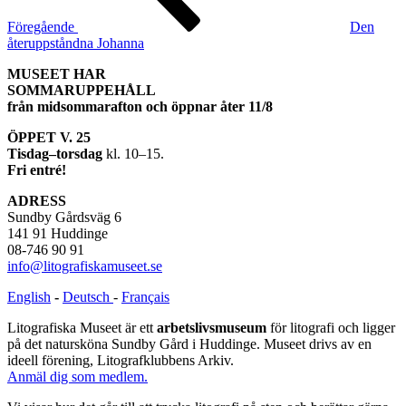
Föregående
Den
återuppståndna Johanna
MUSEET HAR
SOMMARUPPEHÅLL
från midsommarafton och öppnar åter 11/8
ÖPPET V. 25
Tisdag–torsdag
kl. 10–15.
Fri entré!
ADRESS
Sundby Gårdsväg 6
141 91 Huddinge
08-746 90 91
info@litografiskamuseet.se
English
-
Deutsch
-
Français
Litografiska Museet är ett
arbetslivsmuseum
för litografi och ligger
på det natursköna Sundby Gård i Huddinge. Museet drivs av en
ideell förening, Litografklubbens Arkiv.
Anmäl dig som medlem.