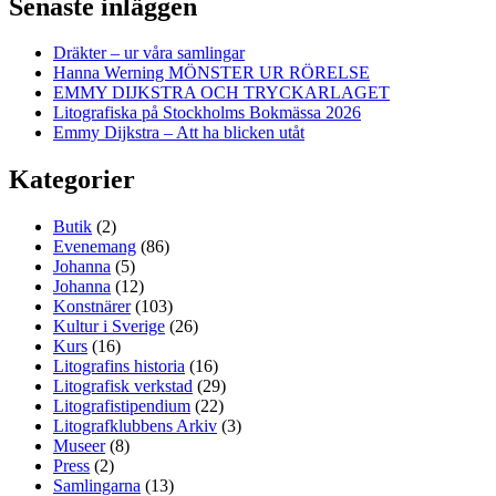
Senaste inläggen
Dräkter – ur våra samlingar
Hanna Werning MÖNSTER UR RÖRELSE
EMMY DIJKSTRA OCH TRYCKARLAGET
Litografiska på Stockholms Bokmässa 2026
Emmy Dijkstra – Att ha blicken utåt
Kategorier
Butik
(2)
Evenemang
(86)
Johanna
(5)
Johanna
(12)
Konstnärer
(103)
Kultur i Sverige
(26)
Kurs
(16)
Litografins historia
(16)
Litografisk verkstad
(29)
Litografistipendium
(22)
Litografklubbens Arkiv
(3)
Museer
(8)
Press
(2)
Samlingarna
(13)