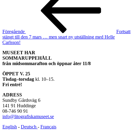
Föregående
Fortsatt
stängt till den 7 mars … men snart ny utställning med Helle
Carlsson!
MUSEET HAR
SOMMARUPPEHÅLL
från midsommarafton och öppnar åter 11/8
ÖPPET V. 25
Tisdag–torsdag
kl. 10–15.
Fri entré!
ADRESS
Sundby Gårdsväg 6
141 91 Huddinge
08-746 90 91
info@litografiskamuseet.se
English
-
Deutsch
-
Français