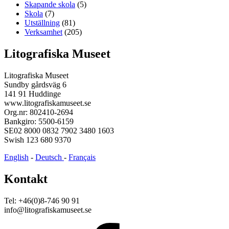
Skapande skola
(5)
Skola
(7)
Utställning
(81)
Verksamhet
(205)
Litografiska Museet
Litografiska Museet
Sundby gårdsväg 6
141 91 Huddinge
www.litografiskamuseet.se
Org.nr: 802410-2694
Bankgiro: 5500-6159
SE02 8000 0832 7902 3480 1603
Swish 123 680 9370
English
-
Deutsch
-
Français
Kontakt
Tel: +46(0)8-746 90 91
info@litografiskamuseet.se
Facebook