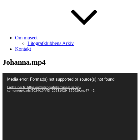
Om museet
Litografklubbens Arkiv
Kontakt
Johanna.mp4
Videospelare
Media error: Format(s) not supported or source(s) not found
Ladda ner fil: https://www.litografiskamuseet.se/wp-
content/uploads/2024/10/VID_20231029_125929.mp4?_=2