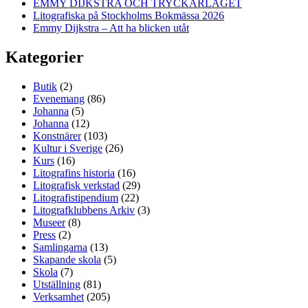
EMMY DIJKSTRA OCH TRYCKARLAGET
Litografiska på Stockholms Bokmässa 2026
Emmy Dijkstra – Att ha blicken utåt
Kategorier
Butik
(2)
Evenemang
(86)
Johanna
(5)
Johanna
(12)
Konstnärer
(103)
Kultur i Sverige
(26)
Kurs
(16)
Litografins historia
(16)
Litografisk verkstad
(29)
Litografistipendium
(22)
Litografklubbens Arkiv
(3)
Museer
(8)
Press
(2)
Samlingarna
(13)
Skapande skola
(5)
Skola
(7)
Utställning
(81)
Verksamhet
(205)