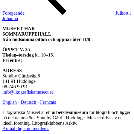
Föregående
Julkort i
Johanna
MUSEET HAR
SOMMARUPPEHÅLL
från midsommarafton och öppnar åter 11/8
ÖPPET V. 25
Tisdag–torsdag
kl. 10–15.
Fri entré!
ADRESS
Sundby Gårdsväg 6
141 91 Huddinge
08-746 90 91
info@litografiskamuseet.se
English
-
Deutsch
-
Français
Litografiska Museet är ett
arbetslivsmuseum
för litografi och ligger
på det natursköna Sundby Gård i Huddinge. Museet drivs av en
ideell förening, Litografklubbens Arkiv.
Anmäl dig som medlem.