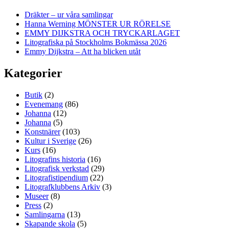
Dräkter – ur våra samlingar
Hanna Werning MÖNSTER UR RÖRELSE
EMMY DIJKSTRA OCH TRYCKARLAGET
Litografiska på Stockholms Bokmässa 2026
Emmy Dijkstra – Att ha blicken utåt
Kategorier
Butik
(2)
Evenemang
(86)
Johanna
(12)
Johanna
(5)
Konstnärer
(103)
Kultur i Sverige
(26)
Kurs
(16)
Litografins historia
(16)
Litografisk verkstad
(29)
Litografistipendium
(22)
Litografklubbens Arkiv
(3)
Museer
(8)
Press
(2)
Samlingarna
(13)
Skapande skola
(5)