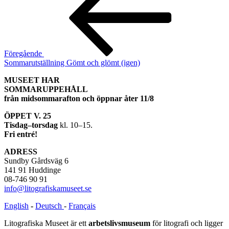
Föregående
Sommarutställning Gömt och glömt (igen)
MUSEET HAR
SOMMARUPPEHÅLL
från midsommarafton och öppnar åter 11/8
ÖPPET V. 25
Tisdag–torsdag
kl. 10–15.
Fri entré!
ADRESS
Sundby Gårdsväg 6
141 91 Huddinge
08-746 90 91
info@litografiskamuseet.se
English
-
Deutsch
-
Français
Litografiska Museet är ett
arbetslivsmuseum
för litografi och ligger