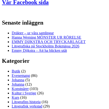
Vår Facebook sida
Senaste inläggen
Dräkter – ur våra samlingar
Hanna Werning MÖNSTER UR RÖRELSE
EMMY DIJKSTRA OCH TRYCKARLAGET
Litografiska på Stockholms Bokmässa 2026
Emmy Dijkstra – Att ha blicken utåt
Kategorier
Butik
(2)
Evenemang
(86)
Johanna
(5)
Johanna
(12)
Konstnärer
(103)
Kultur i Sverige
(26)
Kurs
(16)
Litografins historia
(16)
Litografisk verkstad
(29)