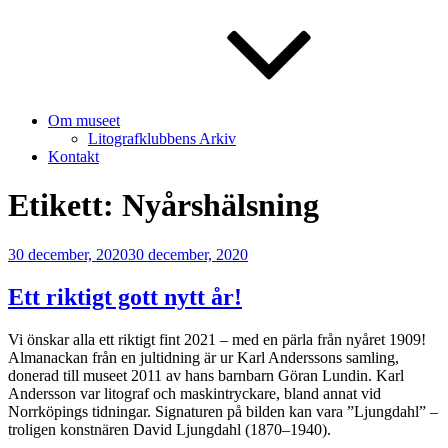
Om museet
Litografklubbens Arkiv
Kontakt
Etikett:
Nyårshälsning
Publicerat
30 december, 2020
30 december, 2020
Ett riktigt gott nytt år!
Vi önskar alla ett riktigt fint 2021 – med en pärla från nyåret 1909!
Almanackan från en jultidning är ur Karl Anderssons samling,
donerad till museet 2011 av hans barnbarn Göran Lundin. Karl
Andersson var litograf och maskintryckare, bland annat vid
Norrköpings tidningar. Signaturen på bilden kan vara ”Ljungdahl” –
troligen konstnären David Ljungdahl (1870–1940).