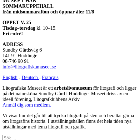
MUSEET HAR
SOMMARUPPEHÅLL
från midsommarafton och öppnar åter 11/8
ÖPPET V. 25
Tisdag–torsdag
kl. 10–15.
Fri entré!
ADRESS
Sundby Gårdsväg 6
141 91 Huddinge
08-746 90 91
info@litografiskamuseet.se
English
-
Deutsch
-
Français
Litografiska Museet är ett
arbetslivsmuseum
för litografi och ligger
på det natursköna Sundby Gård i Huddinge. Museet drivs av en
ideell förening, Litografklubbens Arkiv.
Anmäl dig som medlem.
Vi visar hur det går till att trycka litografi på sten och berättar gärna
om litografins historia. I utställningshallen finns det hela tiden nya
utställningar med tema litografi och grafik.
Sök