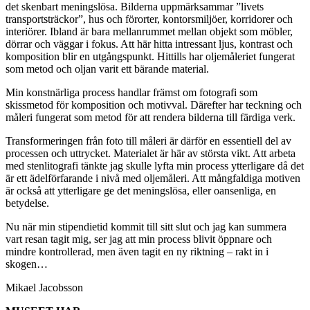
det skenbart men
ingslösa. Bilderna uppmärksammar ”livets
transportsträckor”, hus och förorter, kontorsmiljöer, korridorer och
interiörer. Ibland är bara mellanrummet mellan objekt som möbler,
dörrar och väggar i fokus. Att här hitta intressant ljus, kontrast och
komposition blir en utgångspunkt. Hittills har oljemåleriet fungerat
som metod och oljan varit ett bärande material.
Min konstnärliga process handlar främst om fotografi som
skissmetod för komposition och motivval. Därefter har teckning och
måleri fungerat som metod för att rendera bilderna till färdiga verk.
Transformeringen från foto till måleri är därför en essentiell del av
processen och uttrycket. Materialet är här av största vikt. Att arbeta
med stenlitografi tänkte jag skulle lyfta min process ytterligare då det
är ett ädelförfarande i nivå med oljemåleri. Att mångfaldiga motiven
är också att ytterligare ge det meningslösa, eller oansenliga, en
betydelse.
Nu när min stipendietid kommit till sitt slut och jag kan summera
vart resan tagit mig, ser jag att min process blivit öppnare och
mindre kontrollerad, men även tagit en ny riktning – rakt in i
skogen…
Mikael Jacobsson