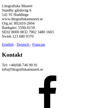
Litografiska Museet
Sundby gårdsväg 6
141 91 Huddinge
www.litografiskamuseet.se
Org.nr: 802410-2694
Bankgiro: 5500-6159
SE02 8000 0832 7902 3480 1603
Swish 123 680 9370
English
-
Deutsch
-
Français
Kontakt
Tel: +46(0)8-746 90 91
info@litografiskamuseet.se
Facebook