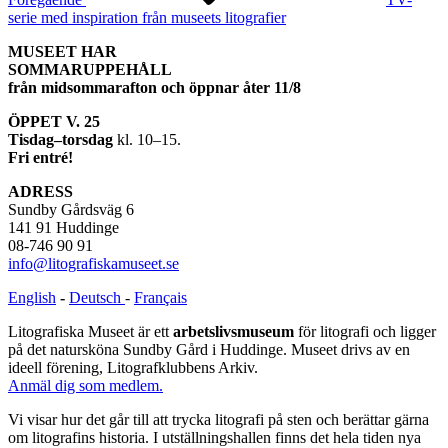
serie med inspiration från museets litografier
MUSEET HAR
SOMMARUPPEHÅLL
från midsommarafton och öppnar åter 11/8
ÖPPET V. 25
Tisdag–torsdag
kl. 10–15.
Fri entré!
ADRESS
Sundby Gårdsväg 6
141 91 Huddinge
08-746 90 91
info@litografiskamuseet.se
English
-
Deutsch
-
Français
Litografiska Museet är ett
arbetslivsmuseum
för litografi och ligger
på det natursköna Sundby Gård i Huddinge. Museet drivs av en
ideell förening, Litografklubbens Arkiv.
Anmäl dig som medlem.
Vi visar hur det går till att trycka litografi på sten och berättar gärna
om litografins historia. I utställningshallen finns det hela tiden nya