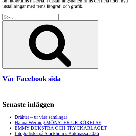
om litografins historia. I utställningshallen finns det hela tiden nya
utställningar med tema litografi och grafik.
Sök
efter:
Sök
Vår Facebook sida
Senaste inläggen
Dräkter – ur våra samlingar
Hanna Werning MÖNSTER UR RÖRELSE
EMMY DIJKSTRA OCH TRYCKARLAGET
Litografiska på Stockholms Bokmässa 2026