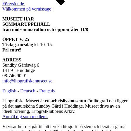
Föregående
Välkommen på vernissage!
MUSEET HAR
SOMMARUPPEHÅLL
från midsommarafton och öppnar åter 11/8
ÖPPET V. 25
Tisdag–torsdag
kl. 10–15.
Fri entré!
ADRESS
Sundby Gårdsväg 6
141 91 Huddinge
08-746 90 91
info@litografiskamuseet.se
English
-
Deutsch
-
Français
Litografiska Museet är ett
arbetslivsmuseum
för litografi och ligger
på det natursköna Sundby Gård i Huddinge. Museet drivs av en
ideell förening, Litografklubbens Arkiv.
Anmäl dig som medlem.
Vi visar hur det går till att trycka litografi på sten och berättar gärna