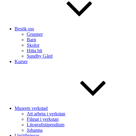
Besök oss
Grupper
Barn
Skolor
Hitta hit
Sundby Gård
Kurser
Museets verkstad
Att arbeta i verkstan
Filmat i verkstan
Litografistipendium
Johanna
Utställningar