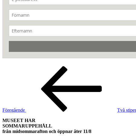
Inläggsnavigering
Föregående
inlägg
Föregående
Två stipe
MUSEET HAR
SOMMARUPPEHÅLL
från midsommarafton och öppnar åter 11/8