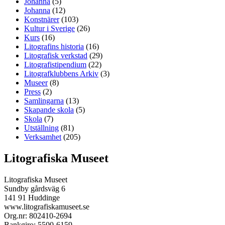
Johanna
(5)
Johanna
(12)
Konstnärer
(103)
Kultur i Sverige
(26)
Kurs
(16)
Litografins historia
(16)
Litografisk verkstad
(29)
Litografistipendium
(22)
Litografklubbens Arkiv
(3)
Museer
(8)
Press
(2)
Samlingarna
(13)
Skapande skola
(5)
Skola
(7)
Utställning
(81)
Verksamhet
(205)
Litografiska Museet
Litografiska Museet
Sundby gårdsväg 6
141 91 Huddinge
www.litografiskamuseet.se
Org.nr: 802410-2694
Bankgiro: 5500-6159