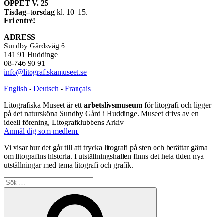
ÖPPET V. 25
Tisdag–torsdag
kl. 10–15.
Fri entré!
ADRESS
Sundby Gårdsväg 6
141 91 Huddinge
08-746 90 91
info@litografiskamuseet.se
English
-
Deutsch
-
Français
Litografiska Museet är ett
arbetslivsmuseum
för litografi och ligger
på det natursköna Sundby Gård i Huddinge. Museet drivs av en
ideell förening, Litografklubbens Arkiv.
Anmäl dig som medlem.
Vi visar hur det går till att trycka litografi på sten och berättar gärna
om litografins historia. I utställningshallen finns det hela tiden nya
utställningar med tema litografi och grafik.
Sök
efter:
Sök