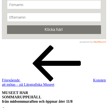
Inläggsnavigering
Föregående
inlägg
Föregående
Konsten
att mötas – på Litografiska Museet
MUSEET HAR
SOMMARUPPEHÅLL
från midsommarafton och öppnar åter 11/8