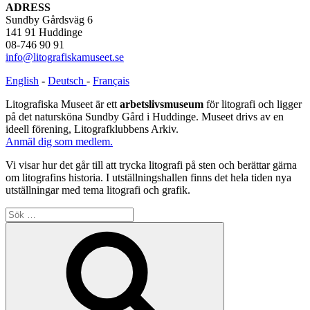
ADRESS
Sundby Gårdsväg 6
141 91 Huddinge
08-746 90 91
info@litografiskamuseet.se
English
-
Deutsch
-
Français
Litografiska Museet är ett
arbetslivsmuseum
för litografi och ligger
på det natursköna Sundby Gård i Huddinge. Museet drivs av en
ideell förening, Litografklubbens Arkiv.
Anmäl dig som medlem.
Vi visar hur det går till att trycka litografi på sten och berättar gärna
om litografins historia. I utställningshallen finns det hela tiden nya
utställningar med tema litografi och grafik.
Sök
efter:
Sök