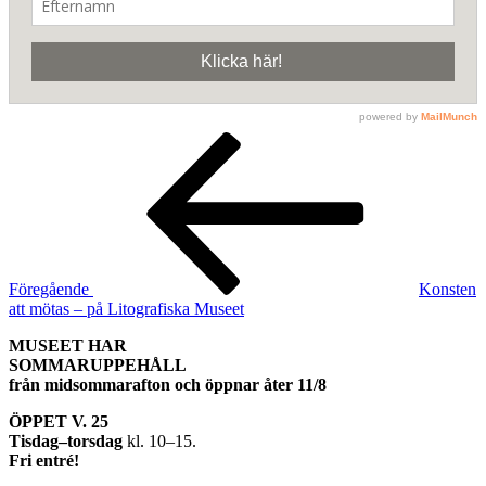
Inläggsnavigering
Föregående
inlägg
Föregående
Konsten
att mötas – på Litografiska Museet
MUSEET HAR
SOMMARUPPEHÅLL
från midsommarafton och öppnar åter 11/8
ÖPPET V. 25
Tisdag–torsdag
kl. 10–15.
Fri entré!