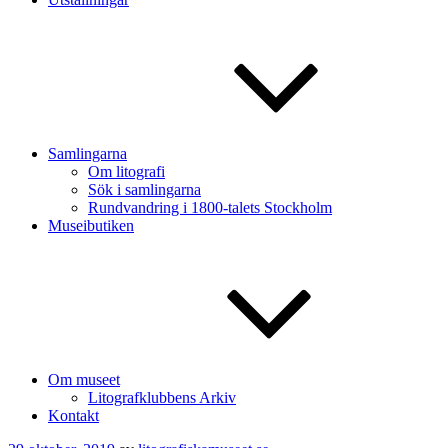
Samlingarna
Om litografi
Sök i samlingarna
Rundvandring i 1800-talets Stockholm
Museibutiken
Om museet
Litografklubbens Arkiv
Kontakt