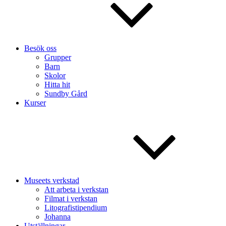
Besök oss
Grupper
Barn
Skolor
Hitta hit
Sundby Gård
Kurser
Museets verkstad
Att arbeta i verkstan
Filmat i verkstan
Litografistipendium
Johanna
Utställningar