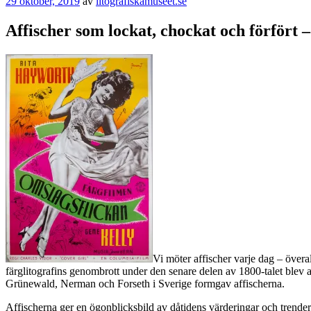
Publicerat
29 oktober, 2019
av
litografiskamuseet.se
Affischer som lockat, chockat och förfört 
Vi möter affischer varje dag – överall
färglitografins genombrott under den senare delen av 1800-talet blev
Grünewald, Nerman och Forseth i Sverige formgav affischerna.
Affischerna ger en ögonblicksbild av dåtidens värderingar och trender