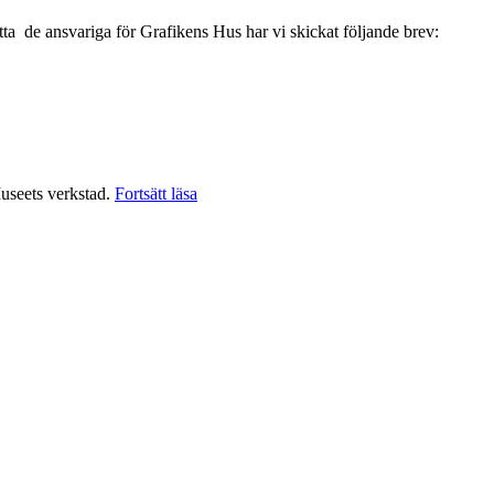
ötta de ansvariga för Grafikens Hus har vi skickat följande brev:
”Cecilia
 Museets verkstad.
Fortsätt läsa
Frisendahls
litografistipendium
2014
till
Eva
Kerek”