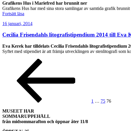
Grafikens Hus i Mariefred har brunnit ner
Grafikens Hus har med sina stora samlingar av samtida grafik brunnit n
”Grafikens
Fortsätt läsa
Hus
Publicerat
16 januari, 2014
har
brunnit
Cecilia Frisendahls litografistipendium 2014 till Eva 
ner”
Eva Kerek har tilldelats Cecilia Frisendahls litografistipendium 
Syftet med stipendiet är att främja utvecklingen av stenlitografi som ko
Inläggsnavigering
Föregående
Sida
Sida
Sida
sida
1
…
75
76
MUSEET HAR
SOMMARUPPEHÅLL
från midsommarafton och öppnar åter 11/8