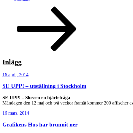
Rulla
ned
till
innehållet
Inlägg
Publicerat
16 april, 2014
SE UPP! – utställning i Stockholm
SE UPP! – Slussen en hjärtefråga
Måndagen den 12 maj och två veckor framåt kommer 200 affischer av 5
Publicerat
16 mars, 2014
Grafikens Hus har brunnit ner