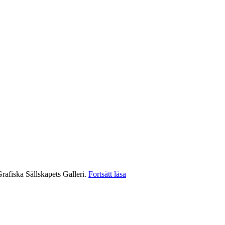
”SE
rafiska Sällskapets Galleri.
Fortsätt läsa
UPP!
–
utställning
i
Stockholm”