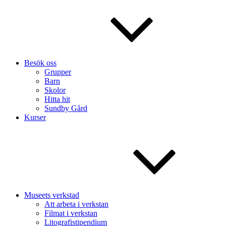
Besök oss
Grupper
Barn
Skolor
Hitta hit
Sundby Gård
Kurser
Museets verkstad
Att arbeta i verkstan
Filmat i verkstan
Litografistipendium