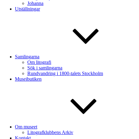
Johanna
Utställningar
Samlingarna
Om litografi
Sök i samlingarna
Rundvandring i 1800-talets Stockholm
Museibutiken
Om museet
Litografklubbens Arkiv
Kontakt