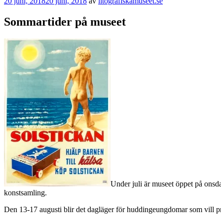
Publicerat
20 juni, 2018
20 juni, 2018
av
litografiskamuseet.se
Sommartider på museet
Under juli är museet öppet på onsd
konstsamling.
Den 13-17 augusti blir det dagläger för huddingeungdomar som vill prö