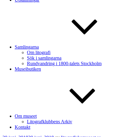
Samlingarna
Om litografi
Sök i samlingarna
Rundvandring i 1800-talets Stockholm
Museibutiken
Om museet
Litografklubbens Arkiv
Kontakt