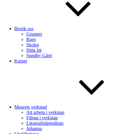
Besök oss
Grupper
Barn
Skolor
Hitta hit
Sundby Gård
Kurser
Museets verkstad
Att arbeta i verkstan
Filmat i verkstan
Litografistipendium
Johanna
Utställningar